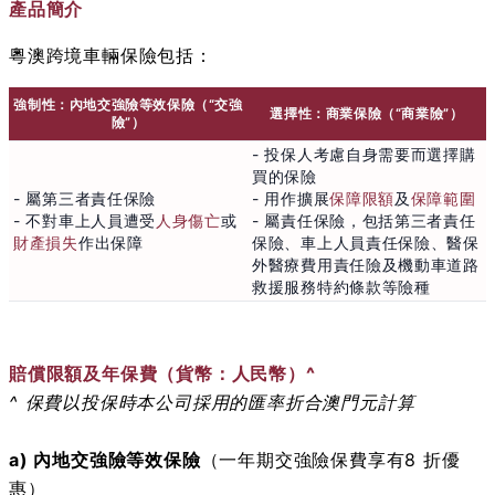
產品簡介
粵澳跨境車輛保險包括：
強制性：內地交強險等效保險（“交強
選擇性：商業保險（“商業險”）
險”）
- 投保人考慮自身需要而選擇購
買的保險
- 屬第三者責任保險
- 用作擴展
保障限額
及
保障範圍
- 不對車上人員遭受
人身傷亡
或
- 屬責任保險，包括第三者責任
財產損失
作出保障
保險、車上人員責任保險、醫保
外醫療費用責任險及機動車道路
救援服務特約條款等險種
賠償限額及年保費（貨幣：人民幣）^
^ 保費以投保時本公司採用的匯率折合澳門元計算
a) 內地交強險等效保險
（一年期交強險保費享有8 折優
惠）