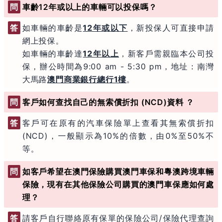
問
車齡12年或以上的車輛可以投保嗎？
答
如車輛的車齡是
12年或以下
，新投保人可直接申請
網上投保。
如車輛的車齡達
12年以上
，新客戶需親臨本公司投
保，辦公時間為9:00 am - 5:30 pm，地址：南灣
大馬路
澳門商業銀行總行1樓
。
問
客戶如何查找自己的無索償折扣 (NCD)資料 ？
答
客戶可在原有的汽車保險單上查看其無索償折扣
(NCD)，一般顯示為10%的倍數，由0%至50%不
等。
問
如客戶希望在澳門保險購買澳門車保和粵澳跨境車輛
保險，現有在其他保險公司購買的澳門車保應如何處
理？
答
請客戶自行聯絡原有保單的保險公司/保險代理查詢