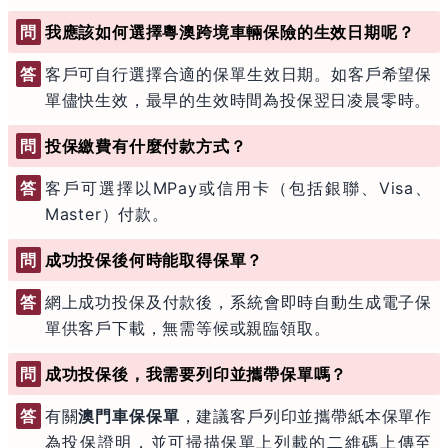
問
我應該如何選擇粵澳跨境車輛保險的生效日期呢？
答
客戶可自行選擇合適的保單生效日期。如客戶希望保
單儘快生效，最早的生效時間為投保翌日凌晨零時。
問
投保繳費有什麼付款方式？
答
客戶可選擇以MPay或信用卡（包括銀聯、Visa、
Master）付款。
問
成功投保後何時能取得保單？
答
網上成功投保及付款後，系統會即時自動生成電子保
單供客戶下載，無需等候或親臨領取。
問
成功投保後，我需要列印並攜帶保單嗎？
答
有關
澳門車保保單
，建議客戶列印並攜帶紙本保單作
為投保證明，並可掃描保單上列載的二維碼上傳至