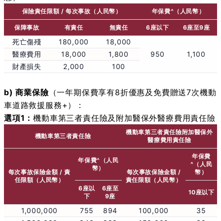
保險責任限額 / 每次事故（人民幣）
年保費^（人民幣）
保障事故
有責任
無責任
6座以下
6座至9座
死亡傷殘
180,000
18,000
醫療費用
18,000
1,800
950
1,100
財產損失
2,000
100
b) 商業保險
（一年期保費享有8折優惠及免費贈送7次機動
車道路救援服務+）：
選項1：
機動車第三者責任險及附加醫保外醫療費用責任險
機動車第三者責任險附加醫保外
機動車第三者責任險
醫療費用責任險
年保費
年保費^（人民
^（人民
幣）
每次事故保險金額 / 責
每次事故保險金額 /
幣）
任限額（人民幣）
責任限額（人民幣）
6座以
6座至
10座以下
下
9座
1,000,000
755
894
100,000
35