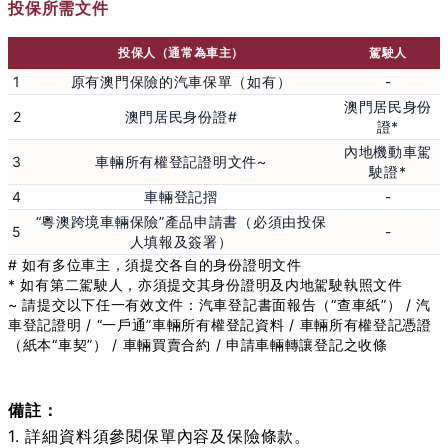
投保所需文件
投保人（通常為車主）
駕駛人
1
原有澳門保險的汽車保單（如有）
-
澳門居民身份
2
澳門居民身份證#
證*
內地機動車駕
3
車輛所有權登記證明文件~
駛證*
4
車輛登記摺
-
“粵澳跨境車輛保險”產品申請書（必須由投保
5
-
人填報及簽署）
# 如有多位車主，須提交各自的身份證明文件
* 如有第二駕駛人，亦須提交其身份證明及内地駕駛執照文件
~ 請提交以下任一有效文件：汽車登記書面報告（“查車紙”） / 汽
車登記證明 / “一戶通”車輛所有權登記資料 / 車輛所有權登記憑證
（紙本“車契”） / 車輛買賣合約 / 申請車輛轉讓登記之收條
備註：
1. 詳細資料須參閱保單內容及保險條款。