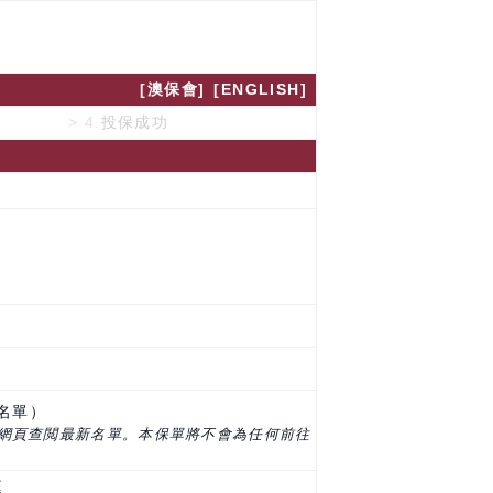
[澳保會]
[ENGLISH]
> 4.
投保成功
名單）
網頁查閲最新名單。本保單將不會為任何前往
庭