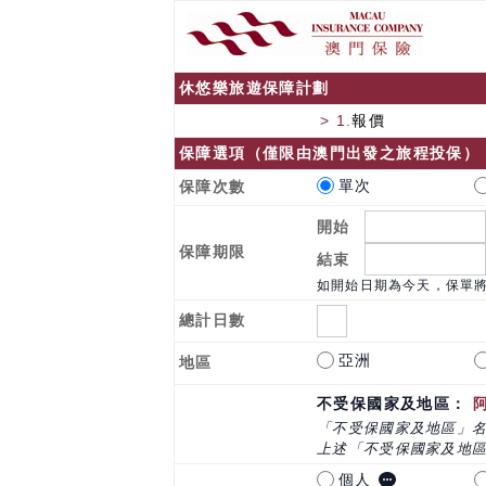
休悠樂旅遊保障計劃
> 1.
報價
保障選項（僅限由澳門出發之旅程投保）
單次
保障次數
開始
保障期限
結束
如開始日期為今天，保單
總計日數
亞洲
地區
不受保國家及地區：
「不受保國家及地區」
上述「不受保國家及地
個人