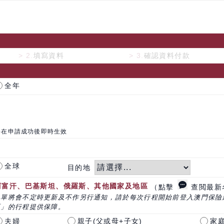
> 2.
填寫資料
> 3.
確認資料付款
全年
將在申請成功後即時生效
全球
目的地
阿富汗、巴基斯坦、俄羅斯、其他國家及地區
（點擊
查閲最新
名單將會不定時更新及不作另行通知，請於每次行程開始前登入澳門保險
區」的行程提供保障。
夫婦
親子(父或母+子女)
家