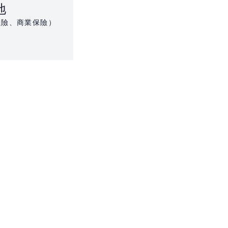
地
强險、商業保險）
步 (請先更新報價)
帶星號(*)的欄位為必填項目
否
單已逾期
私人
業務