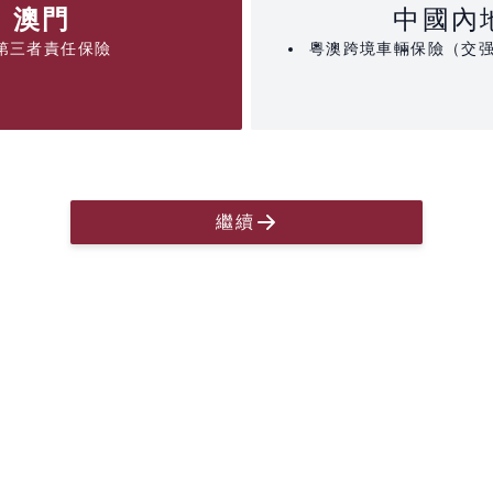
澳門
中國內
第三者責任保險
粵澳跨境車輛保險（交
繼續
返回
返回
下一
車牌號碼
是
證件號碼
保單在有效期內
沒有或保
出生日期
*
用途