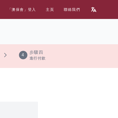
「澳保會」登入
主頁
聯絡我們
步驟四
4
進行付款